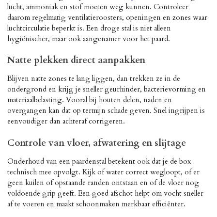
lucht, ammoniak en stof moeten weg kunnen. Controleer
daarom regelmatig ventilatieroosters, openingen en zones waar
luchtcirculatie beperkt is. Een droge stal is niet alleen
hygiënischer, maar ook aangenamer voor het paard.
Natte plekken direct aanpakken
Blijven natte zones te lang liggen, dan trekken ze in de
ondergrond en krijg je sneller geurhinder, bacterievorming en
materiaalbelasting. Vooral bij houten delen, naden en
overgangen kan dat op termijn schade geven. Snel ingrijpen is
eenvoudiger dan achteraf corrigeren.
Controle van vloer, afwatering en slijtage
Onderhoud van een paardenstal betekent ook dat je de box
technisch mee opvolgt. Kijk of water correct wegloopt, of er
geen kuilen of opstaande randen ontstaan en of de vloer nog
voldoende grip geeft. Een goed afschot helpt om vocht sneller
af te voeren en maakt schoonmaken merkbaar efficiënter.