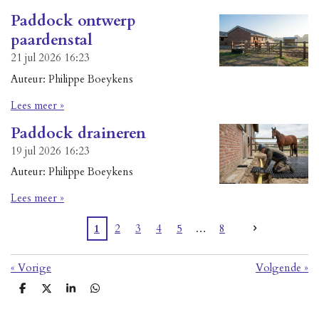
Paddock ontwerp
paardenstal
21 jul 2026
16:23
Auteur: Philippe Boeykens
Lees meer »
Paddock draineren
19 jul 2026
16:23
Auteur: Philippe Boeykens
Lees meer »
1
2
3
4
5
8
«
Vorige
Volgende
»
D
D
S
D
e
e
h
e
l
e
a
l