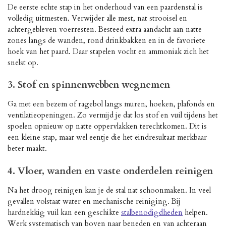
De eerste echte stap in het onderhoud van een paardenstal is
volledig uitmesten. Verwijder alle mest, nat strooisel en
achtergebleven voerresten. Besteed extra aandacht aan natte
zones langs de wanden, rond drinkbakken en in de favoriete
hoek van het paard. Daar stapelen vocht en ammoniak zich het
snelst op.
3. Stof en spinnenwebben wegnemen
Ga met een bezem of ragebol langs muren, hoeken, plafonds en
ventilatieopeningen. Zo vermijd je dat los stof en vuil tijdens het
spoelen opnieuw op natte oppervlakken terechtkomen. Dit is
een kleine stap, maar wel eentje die het eindresultaat merkbaar
beter maakt.
4. Vloer, wanden en vaste onderdelen reinigen
Na het droog reinigen kan je de stal nat schoonmaken. In veel
gevallen volstaat water en mechanische reiniging. Bij
hardnekkig vuil kan een geschikte
stalbenodigdheden
helpen.
Werk systematisch van boven naar beneden en van achteraan