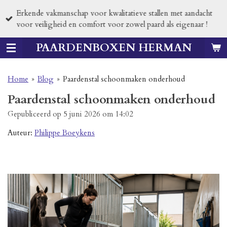
Ga
Erkende vakmanschap voor kwalitatieve stallen met aandacht
direct
voor veiligheid en comfort voor zowel paard als eigenaar !
naar
de
PAARDENBOXEN HERMAN
hoofdinhoud
Home
»
Blog
»
Paardenstal schoonmaken onderhoud
Paardenstal schoonmaken onderhoud
Gepubliceerd op 5 juni 2026 om 14:02
Auteur:
Philippe Boeykens