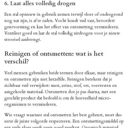
6. Laat alles volledig drogen
Een stal opnieuw in gebruik nemen terwijl vloer of ondergrond
nog nat zijn, is af te raden. Vocht houdt vuil vast, bevordert
geurvorming en kan het effect van ontsmetting verminderen.
Ventileer goed en laat de stal volledig uitdrogen voor je nieuw
strooisel aanbrengt.
Reinigen of ontsmetten: wat is het
verschil?
Veel mensen gebruiken beide termen door elkaar, maar reinigen
en ontsmetten zijn niet hetzelfde. Reinigen betekent dat je
zichtbaar vuil verwijdert: mest, urine, stof, vet, voerresten en
aangekoekt materiaal. Ontsmetten doe je pas daarna, met een
geschikt product dat bedoeld is om de hoeveelheid micro-
organismen te verminderen.
Wie vraagt waarmee stal ontsmetten het best gebeurt, moet dus
eerst de juiste volgorde respecteren. Een ontsmettingsmiddel op
een vuile vloer geeft geen goed resultaat. Organisch materiaal