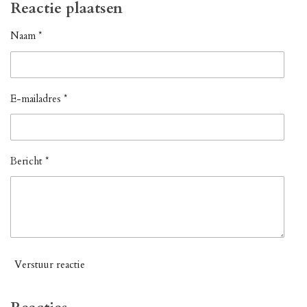
e
l
r
e
Reactie plaatsen
n
e
n
Naam *
E-mailadres *
Bericht *
Verstuur reactie