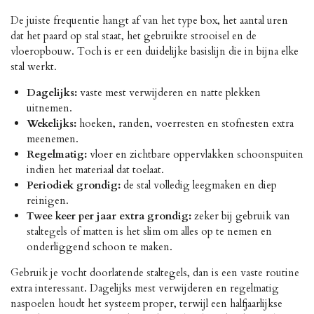
De juiste frequentie hangt af van het type box, het aantal uren
dat het paard op stal staat, het gebruikte strooisel en de
vloeropbouw. Toch is er een duidelijke basislijn die in bijna elke
stal werkt.
Dagelijks:
vaste mest verwijderen en natte plekken
uitnemen.
Wekelijks:
hoeken, randen, voerresten en stofnesten extra
meenemen.
Regelmatig:
vloer en zichtbare oppervlakken schoonspuiten
indien het materiaal dat toelaat.
Periodiek grondig:
de stal volledig leegmaken en diep
reinigen.
Twee keer per jaar extra grondig:
zeker bij gebruik van
staltegels of matten is het slim om alles op te nemen en
onderliggend schoon te maken.
Gebruik je vocht doorlatende staltegels, dan is een vaste routine
extra interessant. Dagelijks mest verwijderen en regelmatig
naspoelen houdt het systeem proper, terwijl een halfjaarlijkse