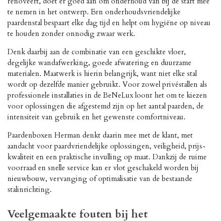
renoveert, doet er goed aan om onderhoud van bij de start mee
te nemen in het ontwerp. Een onderhoudsvriendelijke
paardenstal bespaart elke dag tijd en helpt om hygiëne op niveau
te houden zonder onnodig zwaar werk.
Denk daarbij aan de combinatie van een geschikte vloer,
degelijke wandafwerking, goede afwatering en duurzame
materialen. Maatwerk is hierin belangrijk, want niet elke stal
wordt op dezelfde manier gebruikt. Voor zowel privéstallen als
professionele installaties in de BeNeLux loont het om te kiezen
voor oplossingen die afgestemd zijn op het aantal paarden, de
intensiteit van gebruik en het gewenste comfortniveau.
Paardenboxen Herman denkt daarin mee met de klant, met
aandacht voor paardvriendelijke oplossingen, veiligheid, prijs-
kwaliteit en een praktische invulling op maat. Dankzij de ruime
voorraad en snelle service kan er vlot geschakeld worden bij
nieuwbouw, vervanging of optimalisatie van de bestaande
stalinrichting.
Veelgemaakte fouten bij het