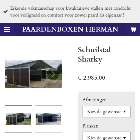
Ga
Erkende vakmanschap voor kwalitatieve stallen met aandacht
direct
voor veiligheid en comfort voor zowel paard als eigenaar !
naar
de
PAARDENBOXEN HERMAN
hoofdinhoud
Schuilstal
Sharky
€ 2.985,00
Afmetingen
Planken