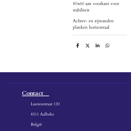
80x60 aan voorkant voor
stabiliteit
Achter- en zijwanden
planken horizontaal
D
D
S
D
e
e
h
e
l
e
a
l
e
l
r
e
n
e
n
Contact
Lauwsestraat 120
8511 Aalbeke
België