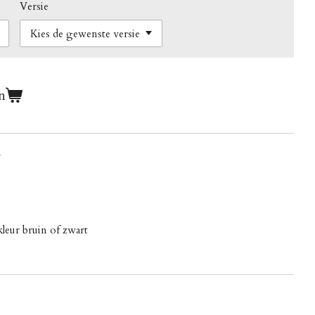
Versie
n
m
leur bruin of zwart