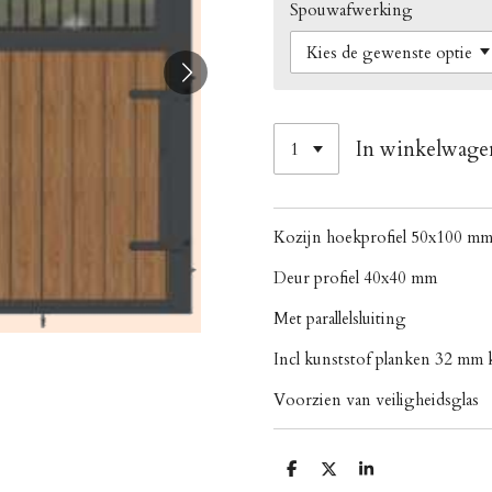
Spouwafwerking
In winkelwage
Kozijn hoekprofiel 50x100 m
Deur profiel 40x40 mm
Met parallelsluiting
Incl kunststof planken 32 mm k
Voorzien van veiligheidsglas
D
D
S
e
e
h