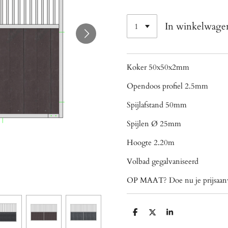
In winkelwage
Koker 50x50x2mm
Opendoos profiel 2.5mm
Spijlafstand 50mm
Spijlen Ø 25mm
Hoogte 2.20m
Volbad gegalvaniseerd
OP MAAT? Doe nu je prijsaanv
D
D
S
e
e
h