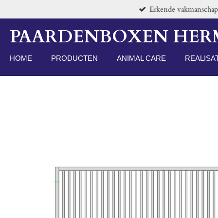
Erkende vakmanschap v
Ga
direct
PAARDENBOXEN HE
naar
de
hoofdinhoud
HOME
PRODUCTEN
ANIMAL CARE
REALISA