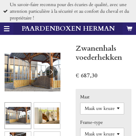
Un savoir-faire reconnu pour des écuries de qualité, avec une
Ga
attention particulière à la sécurité et au confort du cheval et du
direct
propriétaire !
naar
de
PAARDENBOXEN HERMAN
hoofdinhoud
Zwanenhals
voederhekken
€ 687,30
Maat
Frame-type