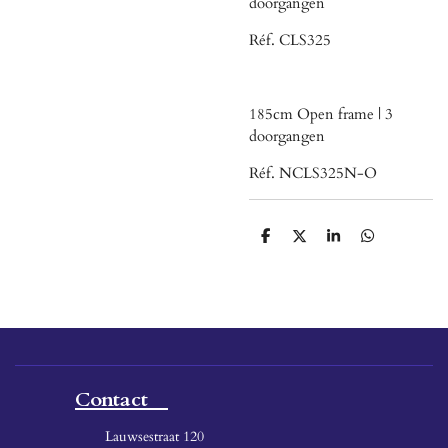
doorgangen
Réf. CLS325
185cm Open frame | 3
doorgangen
Réf. NCLS325N-O
D
D
S
D
e
e
h
e
l
e
a
l
e
l
r
e
n
e
n
Contact
Lauwsestraat 120