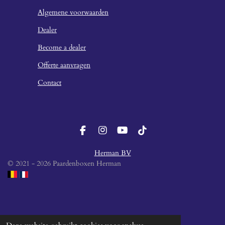
Algemene voorwaarden
Dealer
Become a dealer
Offerte aanvragen
Contact
F
I
Y
T
a
n
o
i
c
s
u
k
Herman BV
e
t
T
T
© 2021 - 2026 Paardenboxen Herman
b
a
u
o
o
g
b
k
o
r
e
k
a
m