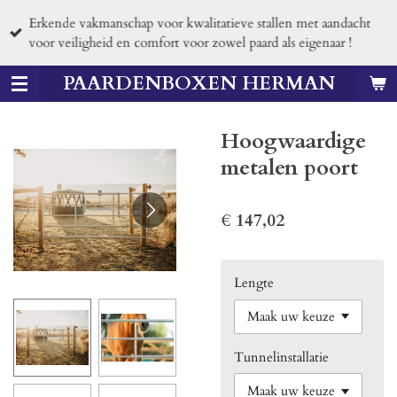
Ga
Erkende vakmanschap voor kwalitatieve stallen met aandacht
direct
voor veiligheid en comfort voor zowel paard als eigenaar !
naar
de
PAARDENBOXEN HERMAN
hoofdinhoud
Hoogwaardige
metalen poort
€ 147,02
Lengte
Tunnelinstallatie