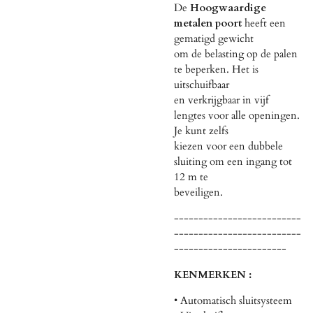
De
Hoogwaardige
metalen poort
heeft een
gematigd gewicht
om de belasting op de palen
te beperken. Het is
uitschuifbaar
en verkrijgbaar in vijf
lengtes voor alle openingen.
Je kunt zelfs
kiezen voor een dubbele
sluiting om een ingang tot
12 m te
beveiligen.
--------------------------
--------------------------
-----------------------
KENMERKEN :
• Automatisch sluitsysteem