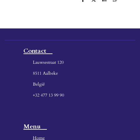
D
D
S
D
e
e
h
e
l
e
a
l
e
l
r
e
n
e
n
Contact
Lauwsestraat 120
8511 Aalbeke
België
+32 477 13 99 90
Menu
Home