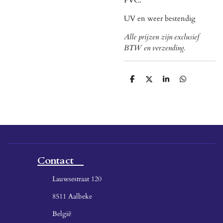
UV en weer bestendig
Alle prijzen zijn exclusief
BTW en verzending.
D
D
S
D
e
e
h
e
l
e
a
l
e
l
r
e
n
e
n
Contact
Lauwsestraat 120
8511 Aalbeke
België