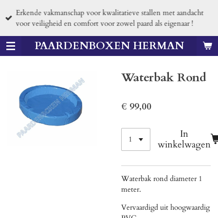
Ga
Erkende vakmanschap voor kwalitatieve stallen met aandacht
direct
voor veiligheid en comfort voor zowel paard als eigenaar !
naar
de
PAARDENBOXEN HERMAN
hoofdinhoud
Waterbak Rond
€ 99,00
In
winkelwagen
Waterbak rond diameter 1
meter.
Vervaardigd uit hoogwaardig
PVC.