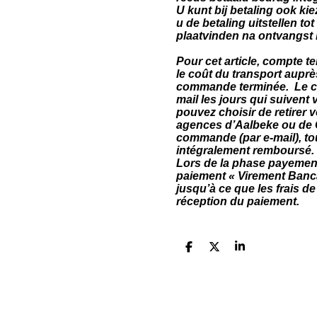
U kunt bij betaling ook k
u de betaling uitstellen t
plaatvinden na ontvangst 
Pour cet article, compte 
le coût du transport auprè
commande terminée. Le co
mail les jours qui suiven
pouvez choisir de retire
agences d’Aalbeke ou de 
commande (par e-mail), t
intégralement remboursé.
Lors de la phase payemen
paiement « Virement Bancai
jusqu’à ce que les frais de
réception du paiement.
D
D
S
e
e
h
l
e
a
e
l
r
n
e