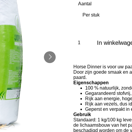
Aantal
In winkelwag
Horse Dinner is voor uw paar
Door zijn goede smaak en a
paard.
Eigenschappen
100 % natuurlijk, zon
Gegarandeerd stofvrij,
Rijk aan energie, hog
Rijk aan vezels, dus i
Geperst en verpakt in 
Gebruik
Standaard: 1 kg/100 kg leven
de lichaamsbouw van het pa
beschadigd worden om de ve