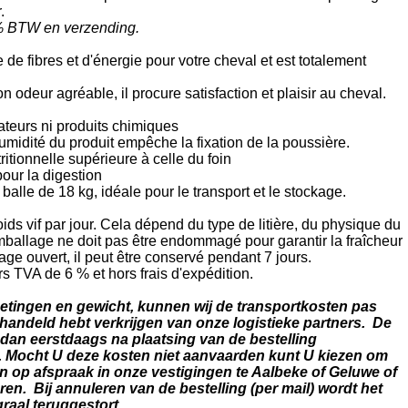
.
 6% BTW en verzending.
de fibres et d'énergie pour votre cheval et est totalement
 odeur agréable, il procure satisfaction et plaisir au cheval.
teurs ni produits chimiques
umidité du produit empêche la fixation de la poussière.
ritionnelle supérieure à celle du foin
pour la digestion
alle de 18 kg, idéale pour le transport et le stockage.
ids vif par jour. Cela dépend du type de litière, du physique du
emballage ne doit pas être endommagé pour garantir la fraîcheur
age ouvert, il peut être conservé pendant 7 jours.
rs TVA de 6 % et hors frais d'expédition.
fmetingen en gewicht, kunnen wij de transportkosten pas
ehandeld hebt verkrijgen van onze logistieke partners. De
 dan eerstdaags na plaatsing van de bestelling
 Mocht U deze kosten niet aanvaarden kunt U kiezen om
en op afspraak in onze vestigingen te Aalbeke of Geluwe of
ren. Bij annuleren van de bestelling (per mail) wordt het
graal teruggestort.