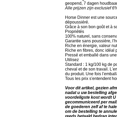
geopend, 7 dagen houdbaar
Alle prijzen zijn exclusief
Horse Dinner est une source 
dépoussiéré.
Grâce à son bon goût et à son
Propriétés
100% naturel, sans conserva
Garantie sans poussière, l'h
Riche en énergie, valeur nut
Riche en fibres, donc idéal 
Pressé et emballé dans une b
Utilisez
Standard : 1 kg/100 kg de po
cheval et de son travail. L'
du produit. Une fois l'emball
Tous les prix s'entendent ho
Voor dit artikel, gezien a
nadat u uw bestelling afg
voordeligste kost wordt U
gecommuniceerd per mail.
de goederen zelf af te hal
om de bestelling te annule
reeds betaald bedrag inte