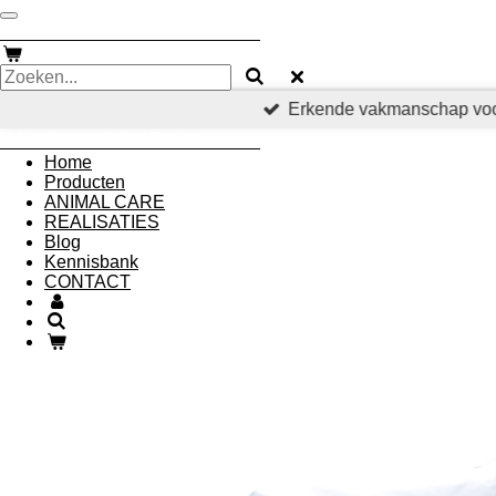
Ga
PAARDENBOXEN Herman
direct
naar
de
hoofdinhoud
Erkende vakmanschap voor 
PAARDENBOXEN Herman
Home
Producten
ANIMAL CARE
REALISATIES
Blog
Kennisbank
CONTACT