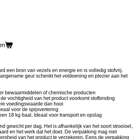
en
d een bron van vezels en energie en is volledig stofvrij.
angename geur schenkt het voldoening en plezier aan het
der bewaarmiddelen of chemische producten
 de vochtigheid van het product voorkomt stofbinding
ere voedingswaarde dan hooi
deaal voor de spijsvertering
een 18 kg baal, Ideaal voor transport en opslag
d gewicht per dag. Het is afhankelijk van het soort strooisel,
ard en het werk dat het doet. De verpakking mag niet
rsheid van het product te verzekeren. Eens de verpakking