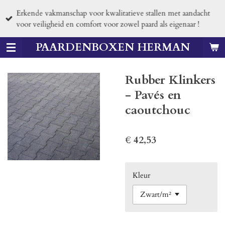
Ga
Erkende vakmanschap voor kwalitatieve stallen met aandacht
direct
voor veiligheid en comfort voor zowel paard als eigenaar !
naar
de
PAARDENBOXEN HERMAN
hoofdinhoud
Rubber Klinkers
- Pavés en
caoutchouc
€ 42,53
Kleur