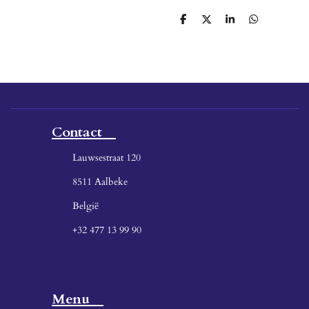
D
D
S
D
e
e
h
e
l
e
a
l
e
l
r
e
n
e
n
Contact
Lauwsestraat 120
8511 Aalbeke
België
+32 477 13 99 90
Menu