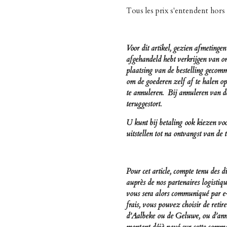
Tous les prix s'entendent hors
Voor dit artikel, gezien afmetinge
afgehandeld hebt verkrijgen van o
plaatsing van de bestelling geco
om de goederen zelf af te halen o
te annuleren. Bij annuleren van de
teruggestort.
U kunt bij betaling ook kiezen vo
uitstellen tot na ontvangst van de 
Pour cet article, compte tenu des 
auprès de nos partenaires logisti
vous sera alors communiqué par e-
frais, vous pouvez choisir de ret
d’Aalbeke ou de Geluwe, ou d’ann
montant déjà payé sur cette comm