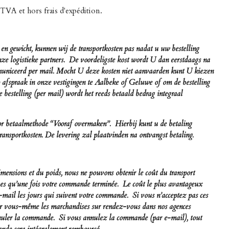
 TVA et hors frais d'expédition.
n en gewicht, kunnen wij de transportkosten pas nadat u uw bestelling
nze logistieke partners. De voordeligste kost wordt U dan eerstdaags na
mmuniceerd per mail. Mocht U deze kosten niet aanvaarden kunt U kiezen
p afspraak in onze vestigingen te Aalbeke of Geluwe of om de bestelling
 bestelling (per mail) wordt het reeds betaald bedrag integraal
or betaalmethode “Vooraf overmaken”. Hierbij kunt u de betaling
transportkosten. De levering zal plaatvinden na ontvangst betaling.
dimensions et du poids, nous ne pouvons obtenir le coût du transport
ques qu’une fois votre commande terminée. Le coût le plus avantageux
mail les jours qui suivent votre commande. Si vous n’acceptez pas ces
irer vous-même les marchandises sur rendez-vous dans nos agences
uler la commande. Si vous annulez la commande (par e-mail), tout
ande sera intégralement remboursé.