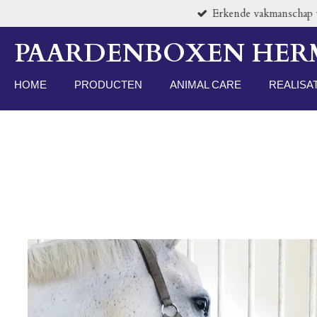
Erkende vakmanschap vo
Ga
direct
PAARDENBOXEN HE
naar
de
hoofdinhoud
HOME
PRODUCTEN
ANIMAL CARE
REALISA