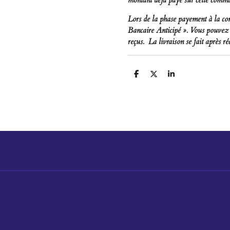
Lors de la phase payement à la c
Bancaire Anticipé ». Vous pouvez ai
reçus. La livraison se fait après r
D
D
S
e
e
h
l
e
a
e
l
r
n
e