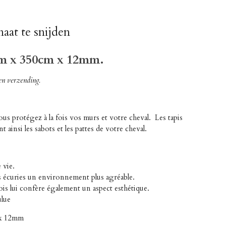
aat te snijden
m x 350cm x 12mm.
en verzending.
vous protégez à la fois vos murs et votre cheval. Les tapis
 ainsi les sabots et les pattes de votre cheval.
 vie.
es écuries un environnement plus agréable.
ois lui confère également un aspect esthétique.
ulue
 x 12mm