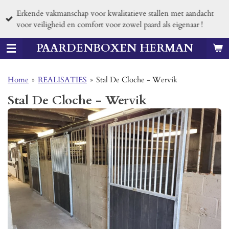
Ga
Erkende vakmanschap voor kwalitatieve stallen met aandacht
direct
voor veiligheid en comfort voor zowel paard als eigenaar !
naar
de
PAARDENBOXEN HERMAN
hoofdinhoud
Home
»
REALISATIES
»
Stal De Cloche - Wervik
Stal De Cloche - Wervik