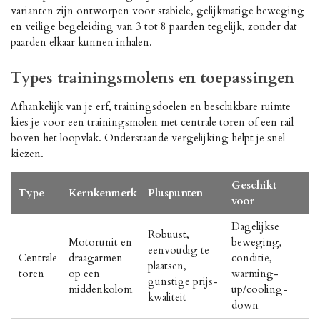
varianten zijn ontworpen voor stabiele, gelijkmatige beweging
en veilige begeleiding van 3 tot 8 paarden tegelijk, zonder dat
paarden elkaar kunnen inhalen.
Types trainingsmolens en toepassingen
Afhankelijk van je erf, trainingsdoelen en beschikbare ruimte
kies je voor een trainingsmolen met centrale toren of een rail
boven het loopvlak. Onderstaande vergelijking helpt je snel
kiezen.
Geschikt
Type
Kernkenmerk
Pluspunten
voor
Dagelijkse
Robuust,
Motorunit en
beweging,
eenvoudig te
Centrale
draagarmen
conditie,
plaatsen,
toren
op een
warming-
gunstige prijs-
middenkolom
up/cooling-
kwaliteit
down