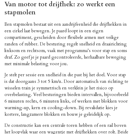
Van motor tot drijfhek: zo werkt een
stapmolen
Een stapmolen bestaat uit een aandrijfeenheid die drijfhekken in
een cirkel laat bewegen. Je paard loopt in een eigen
compartiment, gescheiden door flexibele armen met veilige
randen of rubber. De besturing regelt snelheid en draairichting
linksom en rechtsom, vaak met programma’s voor stap en soms
draf. Zo geef je je paard gecontroleerde, herhaalbare beweging
met minimale belasting voor jou.
Je stelt per sessie een snelheid in die past bij het doel. Voor stap
is dat doorgaans 3 tot 5 km/u. Door automatisch van richting te
wisselen train je symmetrisch en verklein je het risico op
overbelasting. Veel besturingen bieden intervallen, bijvoorbeeld
6 minuten rechts, 6 minuten links, of werken met blokken voor
warming-up, kern en cooling-down. Bij revalidatie kies je
kortere, langzamere blokken en bouw je geleidelijk op.
De constructie kan een centrale toren hebben of een rail boven
het loopvlak waar een wagentje met drijfhekken over rolt. Beide