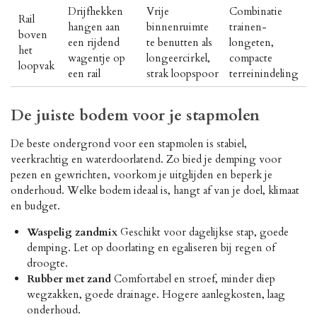
Drijfhekken
Vrije
Combinatie
Rail
hangen aan
binnenruimte
trainen-
boven
een rijdend
te benutten als
longeten,
het
wagentje op
longeercirkel,
compacte
loopvak
een rail
strak loopspoor
terreinindeling
De juiste bodem voor je stapmolen
De beste ondergrond voor een stapmolen is stabiel,
veerkrachtig en waterdoorlatend. Zo bied je demping voor
pezen en gewrichten, voorkom je uitglijden en beperk je
onderhoud. Welke bodem ideaal is, hangt af van je doel, klimaat
en budget.
Waspelig zandmix
Geschikt voor dagelijkse stap, goede
demping. Let op doorlating en egaliseren bij regen of
droogte.
Rubber met zand
Comfortabel en stroef, minder diep
wegzakken, goede drainage. Hogere aanlegkosten, laag
onderhoud.