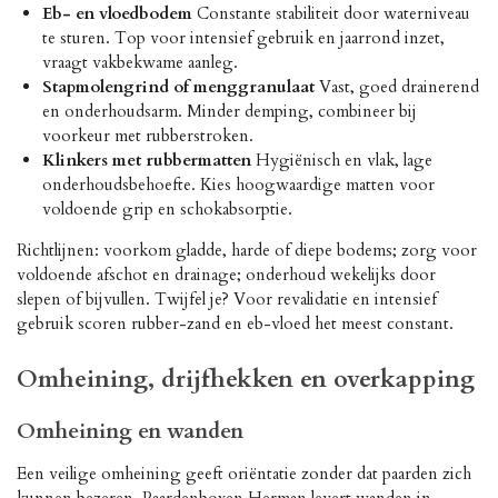
Eb- en vloedbodem
Constante stabiliteit door waterniveau
te sturen. Top voor intensief gebruik en jaarrond inzet,
vraagt vakbekwame aanleg.
Stapmolengrind of menggranulaat
Vast, goed drainerend
en onderhoudsarm. Minder demping, combineer bij
voorkeur met rubberstroken.
Klinkers met rubbermatten
Hygiënisch en vlak, lage
onderhoudsbehoefte. Kies hoogwaardige matten voor
voldoende grip en schokabsorptie.
Richtlijnen: voorkom gladde, harde of diepe bodems; zorg voor
voldoende afschot en drainage; onderhoud wekelijks door
slepen of bijvullen. Twijfel je? Voor revalidatie en intensief
gebruik scoren rubber-zand en eb-vloed het meest constant.
Omheining, drijfhekken en overkapping
Omheining en wanden
Een veilige omheining geeft oriëntatie zonder dat paarden zich