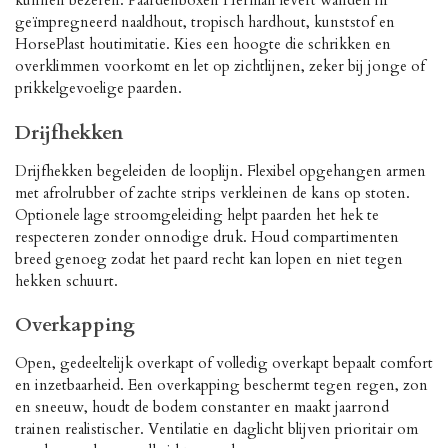
kunnen bezeren. Paardenboxen Herman levert wanden in
geïmpregneerd naaldhout, tropisch hardhout, kunststof en
HorsePlast houtimitatie. Kies een hoogte die schrikken en
overklimmen voorkomt en let op zichtlijnen, zeker bij jonge of
prikkelgevoelige paarden.
Drijfhekken
Drijfhekken begeleiden de looplijn. Flexibel opgehangen armen
met afrolrubber of zachte strips verkleinen de kans op stoten.
Optionele lage stroomgeleiding helpt paarden het hek te
respecteren zonder onnodige druk. Houd compartimenten
breed genoeg zodat het paard recht kan lopen en niet tegen
hekken schuurt.
Overkapping
Open, gedeeltelijk overkapt of volledig overkapt bepaalt comfort
en inzetbaarheid. Een overkapping beschermt tegen regen, zon
en sneeuw, houdt de bodem constanter en maakt jaarrond
trainen realistischer. Ventilatie en daglicht blijven prioritair om