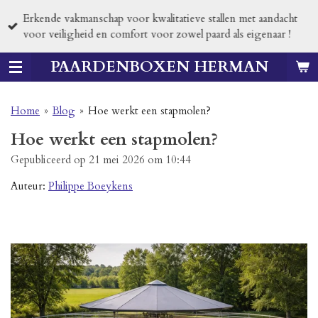
Ga
Erkende vakmanschap voor kwalitatieve stallen met aandacht
direct
voor veiligheid en comfort voor zowel paard als eigenaar !
naar
de
PAARDENBOXEN HERMAN
hoofdinhoud
Home
»
Blog
»
Hoe werkt een stapmolen?
Hoe werkt een stapmolen?
Gepubliceerd op 21 mei 2026 om 10:44
Auteur:
Philippe Boeykens