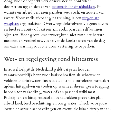
Zorg voor onbeperkt vers drinkwater en controleer
doorstroming en debiet van
automatische drinkbakken
. Bij
warmte en arbeid verliezen paarden veel vocht en zouten via
zweet. Voor snelle afkoeling na training is een
uitgeruste
wasplaats
erg praktisch. Overweeg elektrolyten volgens advies
en bied een zout- of liksteen aan zodat paarden zelf kunnen
bijsturen. Voer grote krachtvoergiften niet rond het heetste
moment en verdeel ruwvoer over de koelste uren van de dag
om extra warmteproductie door vertering te beperken.
Wet- en regelgeving rond hittestress
In zowel België als Nederland geldt dat je als houder
verantwoordelijk bent voor basisbehoeften als schaduw en
voldoende drinkwater. Inspectiediensten controleren extra alert
tijdens hittegolven en treden op wanneer dieren geen toegang
hebben tot verkoeling, water of een passend stalklimaat.
Richtlijnen en hitteprotocollen benadrukken preventie: plan
arbeid koel, bied beschutting en borg water. Check voor jouw
locatie de actuele aanbevelingen en eventuele lokale hitteplannen.