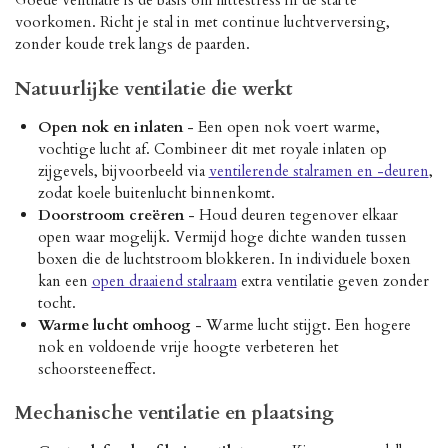
Goede ventilatie is de basis om hittestress in de stal te
voorkomen. Richt je stal in met continue luchtverversing,
zonder koude trek langs de paarden.
Natuurlijke ventilatie die werkt
Open nok en inlaten
- Een open nok voert warme,
vochtige lucht af. Combineer dit met royale inlaten op
zijgevels, bijvoorbeeld via
ventilerende stalramen en -deuren
,
zodat koele buitenlucht binnenkomt.
Doorstroom creëren
- Houd deuren tegenover elkaar
open waar mogelijk. Vermijd hoge dichte wanden tussen
boxen die de luchtstroom blokkeren. In individuele boxen
kan een
open draaiend stalraam
extra ventilatie geven zonder
tocht.
Warme lucht omhoog
- Warme lucht stijgt. Een hogere
nok en voldoende vrije hoogte verbeteren het
schoorsteeneffect.
Mechanische ventilatie en plaatsing