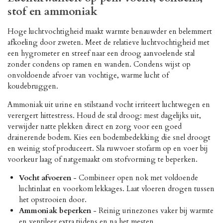
stof en ammoniak
Hoge luchtvochtigheid maakt warmte benauwder en belemmert
afkoeling door zweten. Meet de relatieve luchtvochtigheid met
een hygrometer en streef naar een droog aanvoelende stal
zonder condens op ramen en wanden. Condens wijst op
onvoldoende afvoer van vochtige, warme lucht of
koudebruggen.
Ammoniak uit urine en stilstaand vocht irriteert luchtwegen en
verergert hittestress. Houd de stal droog: mest dagelijks uit,
verwijder natte plekken direct en zorg voor een goed
drainerende bodem. Kies een bodembedekking die snel droogt
en weinig stof produceert. Sla ruwvoer stofarm op en voer bij
voorkeur laag of natgemaakt om stofvorming te beperken.
Vocht afvoeren
- Combineer open nok met voldoende
luchtinlaat en voorkom lekkages. Laat vloeren drogen tussen
het opstrooien door.
Ammoniak beperken
- Reinig urinezones vaker bij warmte
en ventileer extra tijdens en na het mesten.