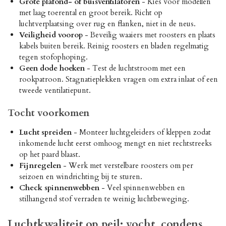
Grote plafond- of buisventilatoren
- Kies voor modellen
met laag toerental en groot bereik. Richt op
luchtverplaatsing over rug en flanken, niet in de neus.
Veiligheid voorop
- Beveilig waaiers met roosters en plaats
kabels buiten bereik. Reinig roosters en bladen regelmatig
tegen stofophoping.
Geen dode hoeken
- Test de luchtstroom met een
rookpatroon. Stagnatieplekken vragen om extra inlaat of een
tweede ventilatiepunt.
Tocht voorkomen
Lucht spreiden
- Monteer luchtgeleiders of kleppen zodat
inkomende lucht eerst omhoog mengt en niet rechtstreeks
op het paard blaast.
Fijnregelen
- Werk met verstelbare roosters om per
seizoen en windrichting bij te sturen.
Check spinnenwebben
- Veel spinnenwebben en
stilhangend stof verraden te weinig luchtbeweging.
Luchtkwaliteit op peil: vocht, condens,