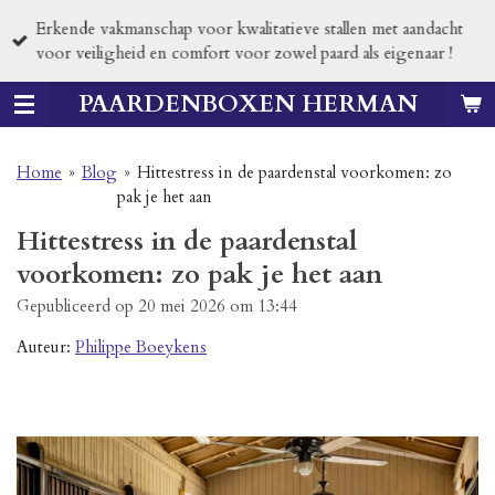
Ga
Erkende vakmanschap voor kwalitatieve stallen met aandacht
direct
voor veiligheid en comfort voor zowel paard als eigenaar !
naar
de
PAARDENBOXEN HERMAN
hoofdinhoud
Home
»
Blog
»
Hittestress in de paardenstal voorkomen: zo
pak je het aan
Hittestress in de paardenstal
voorkomen: zo pak je het aan
Gepubliceerd op 20 mei 2026 om 13:44
Auteur:
Philippe Boeykens