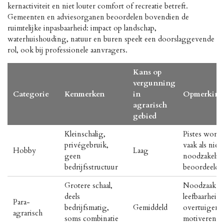
kernactiviteit en niet louter comfort of recreatie betreft.
Gemeenten en adviesorganen beoordelen bovendien de
ruimtelijke inpasbaarheid: impact op landschap,
waterhuishouding, natuur en buren speelt een doorslaggevende
rol, ook bij professionele aanvragers.
Kans op
vergunning
Categorie
Kenmerken
in
Opmerkin
agrarisch
gebied
Kleinschalig,
Pistes word
privégebruik,
vaak als niet
Hobby
Laag
geen
noodzakelijk
bedrijfsstructuur
beoordeeld
Grotere schaal,
Noodzaak e
deels
leefbaarheid
Para-
bedrijfsmatig,
Gemiddeld
overtuigend
agrarisch
soms combinatie
motiveren is