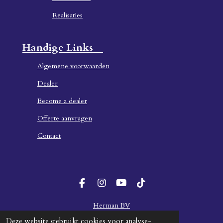
Realisaties
Handige Links
Algemene voorwaarden
Dealer
Become a dealer
Offerte aanvragen
Contact
F
I
Y
T
a
n
o
i
c
s
u
k
Herman BV
e
t
T
T
© 2021 - 2026 Paardenboxen Herman
Deze website gebruikt cookies voor analyse-
b
a
u
o