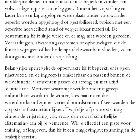
modderproblemen in natte maanden te beperken zonder een
volwaardige rijpiste aan te leggen. Binnen het vrijstellingen-
kader kan een kapotgelopen weideplaats onder voorwaarden
beperkt worden opgehoogd of gestabiliseerd, typisch met een
beperkte hoeveelheid zand of vergelijkbaar materiaal. De
bestemming blijft altijd weide en er mag niet worden gereden.
Verhardingen, afwateringssystemen of opbouwlagen die de
functie wijzigen of het bodemprofiel zwaar beïnvloeden, vallen
doorgaans niet onder de vrijstelling.
Belangrijke spelregels: de oppervlakte blijft beperkt, er is geen
rijactiviteit, en de ingreep is omkeerbaar en passend binnen de
weidefunctie. Gemeenten passen dit streng en niet altijd
identiek toe. Motiveer waarom je weide zonder ingreep
onbruikbaar wordt in de winter, kies materialen die
waterdoorlatend zijn en vermijd boordstenen of keerwanden die
op piste-infrastructuur lijken. Twijfel je of je voorstel nog
binnen de vrijstelling valt, vraag dan vooraf schriftelijke
afstemming aan bij je gemeente. Wil je effectief een piste voor
training of lesgeven, dan blijft een omgevingsvergunning in de
praktijk vereist.