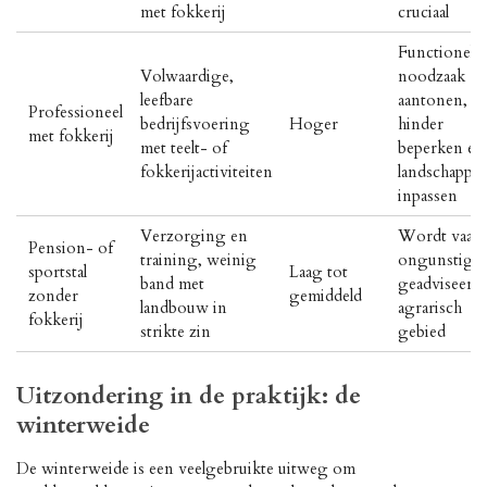
met fokkerij
cruciaal
Functionele
Volwaardige,
noodzaak
leefbare
aantonen,
Professioneel
bedrijfsvoering
Hoger
hinder
met fokkerij
met teelt- of
beperken en
fokkerijactiviteiten
landschappeli
inpassen
Verzorging en
Wordt vaak
Pension- of
training, weinig
ongunstig
sportstal
Laag tot
band met
geadviseerd 
zonder
gemiddeld
landbouw in
agrarisch
fokkerij
strikte zin
gebied
Uitzondering in de praktijk: de
winterweide
De winterweide is een veelgebruikte uitweg om