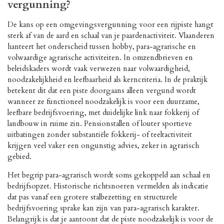
vergunning?
De kans op een omgevingsvergunning voor een rijpiste hangt
sterk af van de aard en schaal van je paardenactiviteit. Vlaanderen
hanteert het onderscheid tussen hobby, para-agrarische en
volwaardige agrarische activiteiten. In omzendbrieven en
beleidskaders wordt vaak verwezen naar volwaardigheid,
noodzakelijkheid en leefbaarheid als kerncriteria. In de praktijk
betekent dit dat een piste doorgaans alleen vergund wordt
wanneer ze functioneel noodzakelijk is voor een duurzame,
leefbare bedrijfsvoering, met duidelijke link naar fokkerij of
landbouw in ruime zin. Pensionstallen of louter sportieve
uitbatingen zonder substantiële fokkerij- of teeltactiviteit
krijgen veel vaker een ongunstig advies, zeker in agrarisch
gebied.
Het begrip para-agrarisch wordt soms gekoppeld aan schaal en
bedrijfsopzet. Historische richtsnoeren vermelden als indicatie
dat pas vanaf een grotere stalbezetting en structurele
bedrijfsvoering sprake kan zijn van para-agrarisch karakter.
Belangrijk is dat je aantoont dat de piste noodzakelijk is voor de