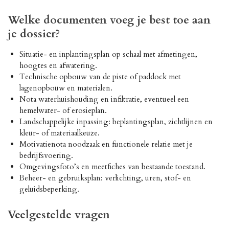
Welke documenten voeg je best toe aan
je dossier?
Situatie- en inplantingsplan op schaal met afmetingen,
hoogtes en afwatering.
Technische opbouw van de piste of paddock met
lagenopbouw en materialen.
Nota waterhuishouding en infiltratie, eventueel een
hemelwater- of erosieplan.
Landschappelijke inpassing: beplantingsplan, zichtlijnen en
kleur- of materiaalkeuze.
Motivatienota noodzaak en functionele relatie met je
bedrijfsvoering.
Omgevingsfoto’s en meetfiches van bestaande toestand.
Beheer- en gebruiksplan: verlichting, uren, stof- en
geluidsbeperking.
Veelgestelde vragen