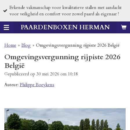
Ga
Erkende vakmanschap voor kwalitatieve stallen met aandacht
direct
voor veiligheid en comfort voor zowel paard als eigenaar !
naar
de
PAARDENBOXEN HERMAN
hoofdinhoud
Home
»
Blog
»
Omgevingsvergunning rijpiste 2026 België
Omgevingsvergunning rijpiste 2026
België
Gepubliceerd op 30 mei 2026 om 10:18
Auteur:
Philippe Boeykens