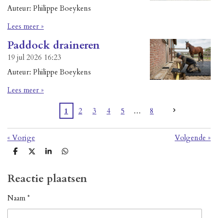
Auteur: Philippe Boeykens
Lees meer »
Paddock draineren
19 jul 2026
16:23
Auteur: Philippe Boeykens
Lees meer »
1
2
3
4
5
8
«
Vorige
Volgende
»
D
D
S
D
e
e
h
e
l
e
a
l
e
l
r
e
Reactie plaatsen
n
e
n
Naam *