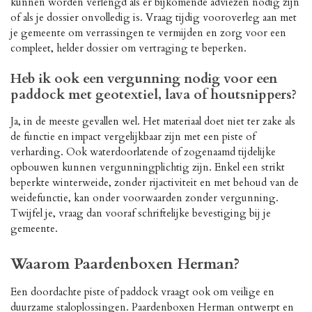
kunnen worden verlengd als er bijkomende adviezen nodig zijn
of als je dossier onvolledig is. Vraag tijdig vooroverleg aan met
je gemeente om verrassingen te vermijden en zorg voor een
compleet, helder dossier om vertraging te beperken.
Heb ik ook een vergunning nodig voor een
paddock met geotextiel, lava of houtsnippers?
Ja, in de meeste gevallen wel. Het materiaal doet niet ter zake als
de functie en impact vergelijkbaar zijn met een piste of
verharding. Ook waterdoorlatende of zogenaamd tijdelijke
opbouwen kunnen vergunningplichtig zijn. Enkel een strikt
beperkte winterweide, zonder rijactiviteit en met behoud van de
weidefunctie, kan onder voorwaarden zonder vergunning.
Twijfel je, vraag dan vooraf schriftelijke bevestiging bij je
gemeente.
Waarom Paardenboxen Herman?
Een doordachte piste of paddock vraagt ook om veilige en
duurzame staloplossingen. Paardenboxen Herman ontwerpt en