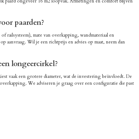
ft elk paard ongeveer 16 m2 loopvak. Afmetingen en comfort blijven
voor paarden?
en of railsysteem), mate van overkapping, wandmateriaal en
p aanvraag. Wil je een richtprijs en advies op maat, neem dan
een longeercirkel?
 kiest vaak een grotere diameter, wat de investering beïnvloedt. De
 overkapping. We adviseren je graag over een configuratie die past