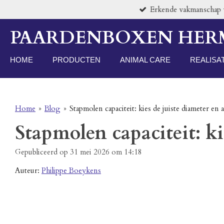
Erkende vakmanschap vo
Ga
direct
PAARDENBOXEN HE
naar
de
hoofdinhoud
HOME
PRODUCTEN
ANIMAL CARE
REALISA
Home
»
Blog
»
Stapmolen capaciteit: kies de juiste diameter en 
Stapmolen capaciteit: ki
Gepubliceerd op 31 mei 2026 om 14:18
Auteur:
Philippe Boeykens