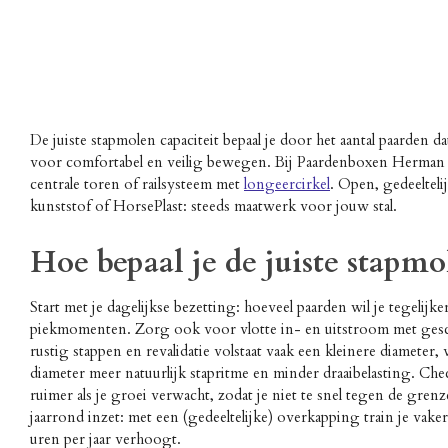
De juiste stapmolen capaciteit bepaal je door het aantal paarden d
voor comfortabel en veilig bewegen. Bij Paardenboxen Herman kie
centrale toren of railsysteem met
longeercirkel
. Open, gedeelteli
kunststof of HorsePlast: steeds maatwerk voor jouw stal.
Hoe bepaal je de juiste stapmo
Start met je dagelijkse bezetting: hoeveel paarden wil je tegelij
piekmomenten. Zorg ook voor vlotte in- en uitstroom met ges
rustig stappen en revalidatie volstaat vaak een kleinere diamete
diameter meer natuurlijk stapritme en minder draaibelasting. Che
ruimer als je groei verwacht, zodat je niet te snel tegen de gren
jaarrond inzet: met een (gedeeltelijke) overkapping train je vaker 
uren per jaar verhoogt.