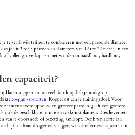
at je tegelijk wilt trainen te combineren met een passende diameter
s je uit 3 tot 8 paarden en diameters van 12 tot 22 meter, in een
jk of volledig overkapt en met wanden in naaldhout, hardhout,
len capaciteit?
kertijd laten stappen en hoeveel doorloop heb je nodig op
chikte
toegangspoorten
. Koppel dat aan je trainingsdoel. Voor
r, voor intensievere opbouw en grotere paarden geeft een grotere
ck ook de beschikbare ruimte en toekomstplannen. Kies liever iets
zen van je doorsnede of bezetting aanloopt. Denk ten slotte aan
en blijft de baan droger en veiliger, wat de effectieve capaciteit in