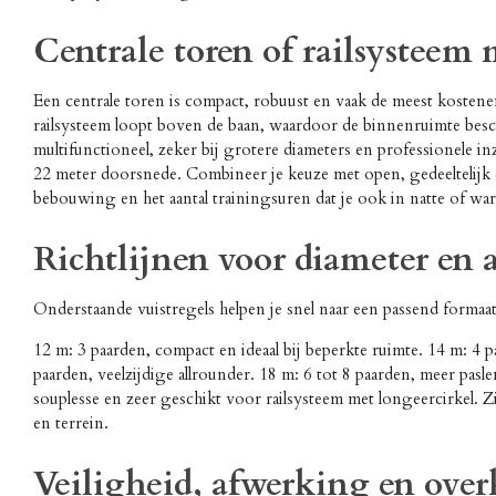
Centrale toren of railsysteem 
Een centrale toren is compact, robuust en vaak de meest kostenef
railsysteem loopt boven de baan, waardoor de binnenruimte beschi
multifunctioneel, zeker bij grotere diameters en professionele in
22 meter doorsnede. Combineer je keuze met open, gedeeltelijk o
bebouwing en het aantal trainingsuren dat je ook in natte of wa
Richtlijnen voor diameter en 
Onderstaande vuistregels helpen je snel naar een passend forma
12 m: 3 paarden, compact en ideaal bij beperkte ruimte. 14 m: 4 pa
paarden, veelzijdige allrounder. 18 m: 6 tot 8 paarden, meer pas
souplesse en zeer geschikt voor railsysteem met longeercirkel. Zi
en terrein.
Veiligheid, afwerking en ove