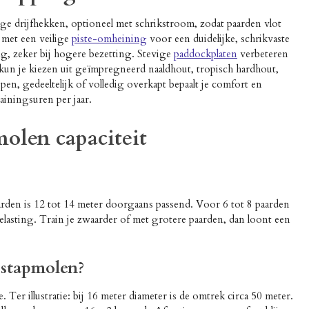
vige drijfhekken, optioneel met schrikstroom, zodat paarden vlot
 met een veilige
piste-omheining
voor een duidelijke, schrikvaste
g, zeker bij hogere bezetting. Stevige
paddockplaten
verbeteren
un je kiezen uit geïmpregneerd naaldhout, tropisch hardhout,
en, gedeeltelijk of volledig overkapt bepaalt je comfort en
ainingsuren per jaar.
molen capaciteit
aarden is 12 tot 14 meter doorgaans passend. Voor 6 tot 8 paarden
elasting. Train je zwaarder of met grotere paarden, dan loont een
 stapmolen?
. Ter illustratie: bij 16 meter diameter is de omtrek circa 50 meter.