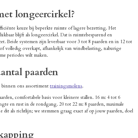
met longeercirkel?
ficiënte keuze bij beperkte ruimte of lagere bezetting. Het
kbaar blijft als longeercirkel. Dat is ruimtebesparend en
zet. Beide systemen zijn leverbaar voor 3 tot 8 paarden en in 12 tot
f volledig overkapt, afhankelijk van windbelasting, naburige
rme periodes wilt maken.
aantal paarden
at binnen ons assortiment
trainingsmolens
.
arden, comfortabele basis voor kleinere stallen. 16 m: 4 tot 6
lengte en rust in de rondgang. 20 tot 22 m: 8 paarden, maximale
e dit als richtlijn; we stemmen graag exact af op jouw paarden, doel
rkapping