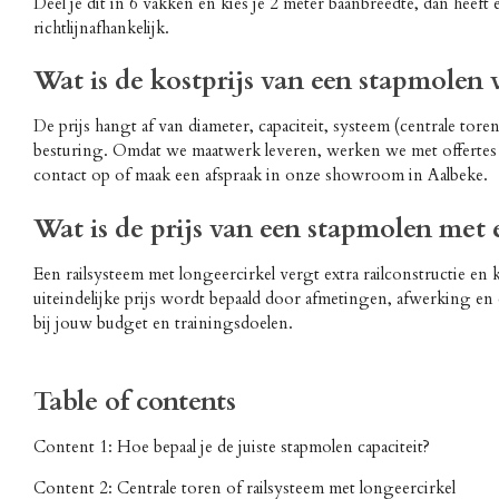
Deel je dit in 6 vakken en kies je 2 meter baanbreedte, dan hee
richtlijnafhankelijk.
Wat is de kostprijs van een stapmolen 
De prijs hangt af van diameter, capaciteit, systeem (centrale tor
besturing. Omdat we maatwerk leveren, werken we met offertes o
contact op of maak een afspraak in onze showroom in Aalbeke.
Wat is de prijs van een stapmolen met 
Een railsysteem met longeercirkel vergt extra railconstructie en
uiteindelijke prijs wordt bepaald door afmetingen, afwerking en
bij jouw budget en trainingsdoelen.
Table of contents
Content 1:
Hoe bepaal je de juiste stapmolen capaciteit?
Content 2: Centrale toren of railsysteem met longeercirkel