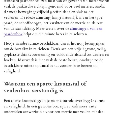
standaard paardenbox. Een maat van ongeveer 4 x 4 meter wordt
vaak als praktische richtlijn genoemd voor veel merries, omdat
dit meer bewegingsvrijheid geeft tijdens en vlak na het
veulenen. De ideale afmeting hangt natuurlijk af van het type
paard, de schofthoogte, het karakter van de merrie en de rest
van de stalindeling. Meer weten over de
afmetingen van een
paardenbox
helpt om die ruimte beter in te schatten.
Heb je minder ruimte beschikbaar, dan is het nog belangrijker
om de box slim in te richten. Denk aan een vrije ligzone, veilig
geplaatste drinkvoorziening en voldoende afstand tot deuren en
hoeken. Maatwerk is hier vaak de beste keuze, omdat je zo de
beschikbare ruimte optimaal benut zonder in te boeten op
veiligheid.
Waarom een aparte kraamstal of
veulenbox verstandig is
Een aparte kraamstal geeft je meer controle over hygiëne, rust
en veiligheid. In een gewone box zijn er vaak meer vaste
onderdelen aanwezig die voor een merrie met veulen minder