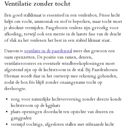
Ventilatie zonder tocht
Een goed stalklimaat is essentieel in een veulenbox. Frisse lucht
helpt om vocht, ammoniak en stof te beperken, maar tocht moet
je absoluut vermijden. Pasgeboren veulens zijn gevoelig voor
afkoeling, terwijl ook een merrie in de laatste fase van de dracht
of vlak na het veulenen het best in een stabiel klimaat staat.
Daarom is
ventilatie in de paardenstal
meer dan gewoon een
raam openzetten. De positie van ramen, deuren,
ventilatieroosters en eventuele windbreekoplossingen moet
afgestemd zijn op de luchtstroom in de stal. Bij Paardenboxen
Herman wordt daar in het ontwerp mee rekening gehouden,
zodat de box fris blijft zonder onaangename tocht op
dierhoogte.
zorg voor natuurlijke luchtverversing zonder directe koude
luchtstroom op de ligplaats
plaats openingen doordacht ten opzichte van deuren en
gangpaden
vermijd vochtige, afgesloten stallen met stilstaande lucht