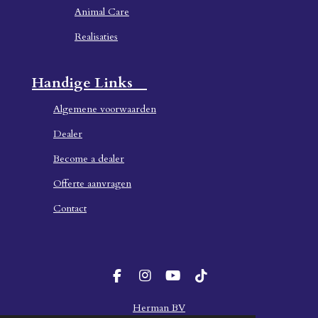
Animal Care
Realisaties
Handige Links
Algemene voorwaarden
Dealer
Become a dealer
Offerte aanvragen
Contact
F
I
Y
T
a
n
o
i
c
s
u
k
Herman BV