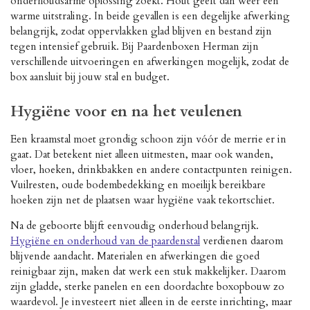
onderhoudsarme oplossing zoekt. Hout geeft dan weer een
warme uitstraling. In beide gevallen is een degelijke afwerking
belangrijk, zodat oppervlakken glad blijven en bestand zijn
tegen intensief gebruik. Bij Paardenboxen Herman zijn
verschillende uitvoeringen en afwerkingen mogelijk, zodat de
box aansluit bij jouw stal en budget.
Hygiëne voor en na het veulenen
Een kraamstal moet grondig schoon zijn vóór de merrie er in
gaat. Dat betekent niet alleen uitmesten, maar ook wanden,
vloer, hoeken, drinkbakken en andere contactpunten reinigen.
Vuilresten, oude bodembedekking en moeilijk bereikbare
hoeken zijn net de plaatsen waar hygiëne vaak tekortschiet.
Na de geboorte blijft eenvoudig onderhoud belangrijk.
Hygiëne en onderhoud van de paardenstal
verdienen daarom
blijvende aandacht. Materialen en afwerkingen die goed
reinigbaar zijn, maken dat werk een stuk makkelijker. Daarom
zijn gladde, sterke panelen en een doordachte boxopbouw zo
waardevol. Je investeert niet alleen in de eerste inrichting, maar