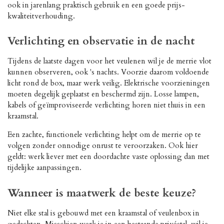
ook in jarenlang praktisch gebruik en een goede prijs-
kwaliteitverhouding.
Verlichting en observatie in de nacht
Tijdens de laatste dagen voor het veulenen wil je de merrie vlot
kunnen observeren, ook 's nachts. Voorzie daarom voldoende
licht rond de box, maar werk veilig. Elektrische voorzieningen
moeten degelijk geplaatst en beschermd zijn. Losse lampen,
kabels of geïmproviseerde verlichting horen niet thuis in een
kraamstal.
Een zachte, functionele verlichting helpt om de merrie op te
volgen zonder onnodige onrust te veroorzaken. Ook hier
geldt: werk liever met een doordachte vaste oplossing dan met
tijdelijke aanpassingen.
Wanneer is maatwerk de beste keuze?
Niet elke stal is gebouwd met een kraamstal of veulenbox in
gedachten. Misschien werk je in een bestaande privéstal, wil je