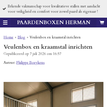
Ga
Erkende vakmanschap voor kwalitatieve stallen met aandacht
direct
voor veiligheid en comfort voor zowel paard als eigenaar !
naar
de
PAARDENBOXEN HERMAN
hoofdinhoud
Home
»
Blog
»
Veulenbox en kraamstal inrichten
Veulenbox en kraamstal inrichten
Gepubliceerd op 7 juli 2026 om 16:57
Auteur:
Philippe Boeykens