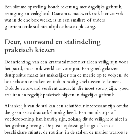
Een slimme opstelling houdt rekening met dagelijks gebruik,
reiniging en veiligheid. Daarom is maatwerk ook hier zinvol:
wat in de ene box werkt, is in een smallere of anders
georiënteerde stal niet altijd de beste oplossing.
Deur, voorwand en stalindeling
praktisch kiezen
De inrichting van een kraamstal moet niet alleen veilig zijn voor
het paard, maar ook werkbaar voor jou. Een goed gekozen
deurpositie maakt het makkelijker om de merrie op te volgen, de
box schoon te maken en indien nodig snel tussen te komen.
Ook de voorwand verdient aandacht: die moet stevig zijn, goed
afsluiten en tegelijk praktisch blijven in dagelijks gebruik.
Afhankelijk van de stal kan een schuifdeur interessant zijn omdat
die geen extra draaicirkel nodig heeft. Een minideurtje of
voederopening kan handig zijn, zolang dit de veiligheid niet in
het gedrang brengt. De juiste oplossing hangt af van de
beschikbare ruimte, de routing in de stal en de manier waarop je