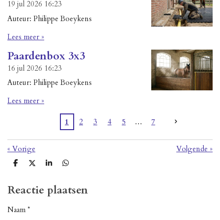
19 jul 2026
16:23
Auteur: Philippe Boeykens
Lees meer »
Paardenbox 3x3
16 jul 2026
16:23
Auteur: Philippe Boeykens
Lees meer »
1
2
3
4
5
7
«
Vorige
Volgende
»
D
D
S
D
e
e
h
e
l
e
a
l
e
l
r
e
Reactie plaatsen
n
e
n
Naam *