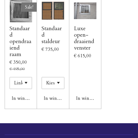
Sale!
Standaar
Standaar
Luxe
d
d
open-
opendraa
staldeur
draaiend
iend
venster
€ 735,00
raam
€ 615,00
€ 350,00
€ 495,00
In winkelwagen
In winkelwagen
In winkelwagen