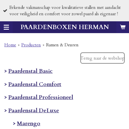
Ga
Erkende vakmanschap voor kwalitatieve stallen met aandacht
direct
voor veiligheid en comfort voor zowel paard als eigenaar !
naar
de
PAARDENBOXEN HERMAN
hoofdinhoud
Home
»
Producten
»
Ramen & Deuren
Terug naar de webshop
>
Paardenstal Basic
>
Paardenstal Comfort
>
Paardenstal Professioneel
>
Paardenstal DeLuxe
>
Marengo